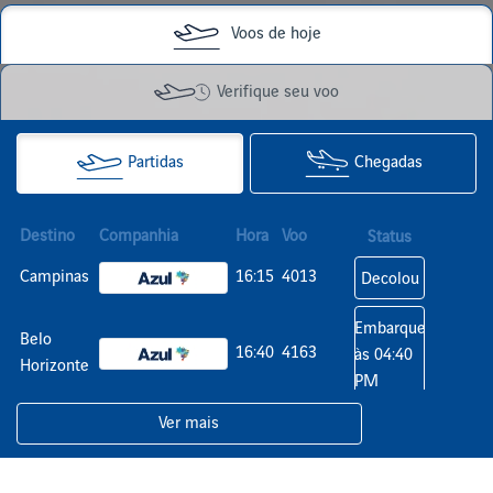
Voos de hoje
Verifique seu voo
Partidas
Chegadas
Destino
Companhia
Hora
Voo
Status
Campinas
16:15
4013
Decolou
Embarque
Belo
16:40
4163
às 04:40
Horizonte
PM
Ver mais
Embarque
Guarulhos
16:45
3297
às 04:45
PM