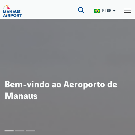
Pular
para
PT-BR
o
conteúdo
principal
Bem-vindo ao Aeroporto de
Manaus