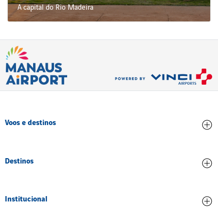
A capital do Rio Madeira
Voos e destinos
Chegadas
Destinos
Partidas
Todos os destinos
Institucional