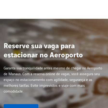
Despacho
Guarulhos
18:25
3567
aberto
Belém
19:35
4861
Previsto
Santarém
21:25
6100
Previsto
Reserve sua vaga para
estacionar no Aeroporto
Garanta sua tranquilidade antes mesmo de chegar no Aeroporto
de Manaus. Com a reserva online de vagas, você assegura seu
espaço no estacionamento com agilidade, segurança e as
melhores tarifas. Evite imprevistos e viaje com mais
comodidade.